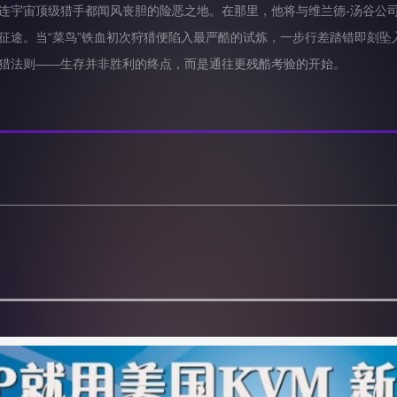
宙顶级猎手都闻风丧胆的险恶之地。在那里，他将与维兰德-汤谷公司制
征途。当“菜鸟”铁血初次狩猎便陷入最严酷的试炼，一步行差踏错即刻坠
猎法则——生存并非胜利的终点，而是通往更残酷考验的开始。