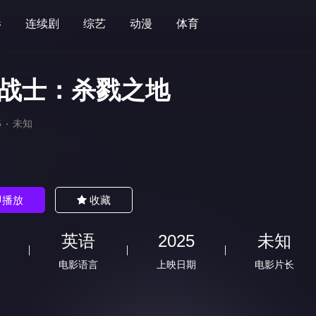
影
连续剧
综艺
动漫
体育
战士：杀戮之地
5
未知
)
即播放
收藏
英语
2025
未知
电影语言
上映日期
电影片长