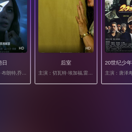
HD
HD
秘日
后室
主演：艾米莉·布朗特,乔什·奥康纳,科林·费尔斯,伊芙·休森,科尔曼·多明戈,怀亚特·罗素,亨利·劳埃德-休斯,吉姆·帕拉克,迈克尔·加斯顿,麦肯娜·布里杰,加比·比恩斯,汤米·马丁内兹,斯万米·萨姆派奥,艾米丽·麦肯德里,埃利奥特·维拉尔,诺亚·罗宾斯,克里斯·西尔科克,奇里尔·保兰,库利·卡尔文,伊丽莎白·斯坦利
主演：切瓦特·埃加福,雷娜特·赖因斯夫,芬恩·本尼特,卢基塔·麦克斯韦尔,阿万·乔贾,马克·杜普拉斯,谢拉赫·霍斯达尔,托比·哈格雷夫,米拉尼亚·克尔,菲利普·格兰杰,帕特里克·贝纳姆