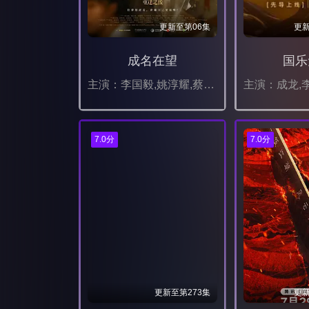
更新至第06集
更新
成名在望
国乐
主演：李国毅,姚淳耀,蔡亘晏,黄迪扬,黄采仪,龙天翔,乔瑟夫,吴言凜,黄惟,朱匀甄,段钧豪
7.0分
7.0分
更新至第273集
更新