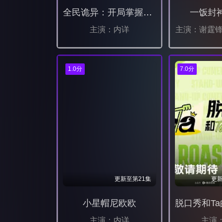
全民诡异：开局掌握零元购动态漫
一饭封
主演：内详
主演：谢霆锋
1.0分
7.0分
更新至第21集
更新
小星帽尼欧欧
主演：内详
主演