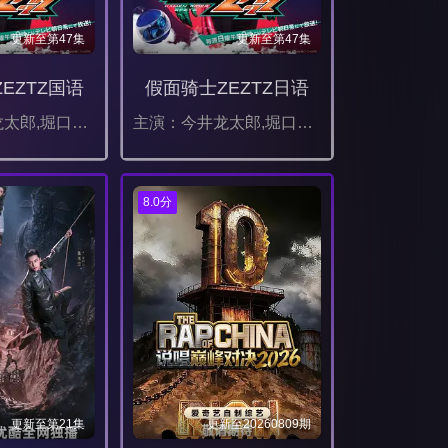
更新至第47集
更新至第47集
EZTZ国语
假面骑士ZEZTZ日语
主演：今井龙太郎,堀口真帆,三岛健太,小贯莉奈,八木美树,川平慈英,古川雄辉
主演：今井龙太郎,堀口真帆,三岛健太,小贯莉奈,八木美树,川平慈英,古川雄辉
8.0分
更新至第21集
更新至20260809期