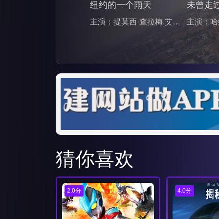
纽约的一个雨天
未曾走
主演：提莫西·查拉梅,艾丽·范宁,赛琳娜·戈麦斯,裘德·洛,迭戈·卢纳,列维·施瑞博尔,安娜莱吉·阿什福特,丽贝卡·豪尔,苏琪·沃特豪斯,凯莉·罗尔巴赫,切莉·琼斯,葛瑞芬·纽曼,凯瑟琳·利·斯科特,娜塔莎·罗曼诺娃,维尔·罗杰斯,雅各布·伯格,克里斯·班克斯,艾恩斯利·丹恩,马科·查卡,达里尔·鲁本·霍尔,泰勒·布莱克,唐·斯蒂芬森
猜你喜欢
2.0分
4.0分