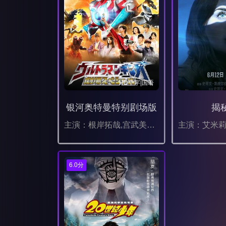
HD中字|国语
银河奥特曼特别剧场版
揭
主演：根岸拓哉,宫武美樱,大野瑞生,云母,草川拓弥,木野花,津川雅彦,宇野祥平,石丸博也,桥本达也,关智一,杉田智和
6.0分