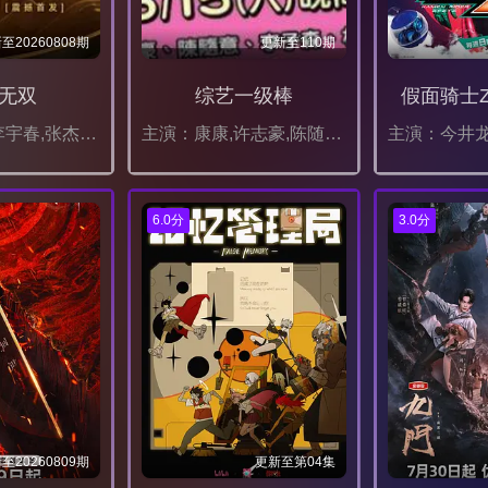
至20260808期
更新至110期
无双
综艺一级棒
假面骑士Z
主演：成龙,李宇春,张杰,单依纯,宋亚轩,梁咏琪,王菀之,王栎鑫,张子墨,何浩楠,李昊,姚晓棠,井胧,邵子恒,徐子未,后弦,林奕匡
主演：康康,许志豪,陈随意,陈孟贤,李子森,杜忻恬
6.0分
3.0分
至20260809期
更新至第04集