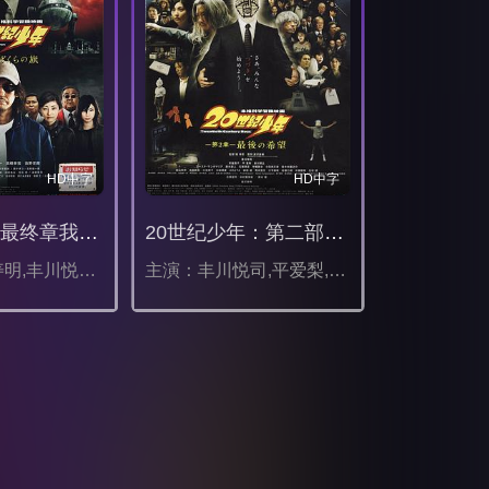
HD中字
HD中字
20世纪少年最终章我们的旗帜
20世纪少年：第二部最后的希望
主演：唐泽寿明,丰川悦司,平爱梨,常盘贵子,黑木瞳,香川照之,宫迫博之,石桥莲司,木南晴夏,神木隆之介,藤木直人,光石研,福田麻由子
主演：丰川悦司,平爱梨,木南晴夏,唐泽寿明,常盘贵子,香川照之,藤木直人,小日向文世,佐佐木藏之介,森山未来,古田新太,小池荣子