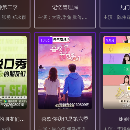
神第二季
记忆管理局
九门
 张勇 郑永麒
主演：大猴,染兔,默伶,虚元
10.0分
9.0分
至20260809期
更新至20260809期
更
脱口秀和Ta的朋友们第三季
喜欢你我也是第六季
姐姐
：内详
主演：辰亦儒 何浩楠 孔雪儿 美娜 王一珩