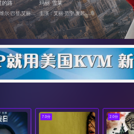
过的路
玛丽·雪莱
主演：哈维尔·巴登,艾丽·范宁,布兰卡·卡蒂奇,萨尔玛·海耶克,迪米特里斯·安德里亚斯,Katia Mullova-Brind,米莲娜·柴特克,Debora Weston,Aaron Joshua,Sabina Cameron,格里芬·史蒂文斯,劳拉·琳妮,Catherine Levi,Ruth Keeling,Olan Montgomery,科里·彼得森,戴维娜·西塔拉姆
主演：艾丽·范宁,麦茜·威廉姆斯,道格拉斯·布斯,斯蒂芬·迪兰,汤姆·斯图里奇,琼安·弗洛加特,蓓尔·波利,本·哈迪,休·奥康纳
7.0分
2.0分