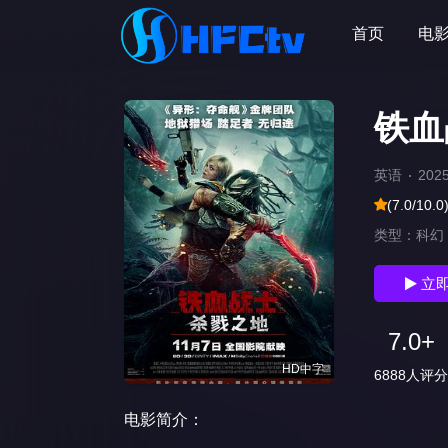
首页
电
铁血
英语
202
(7.0/10.0
类型：
科幻
立
7.0+
HD中字
6888人评分
电影简介：