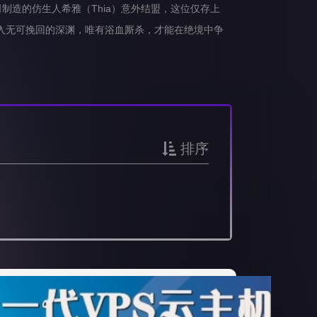
造的仿生人希雅（Thia）意外结盟，这位仅存上
入无可挽回的深渊，唯有浴血厮杀，才能在绝境中争
排序