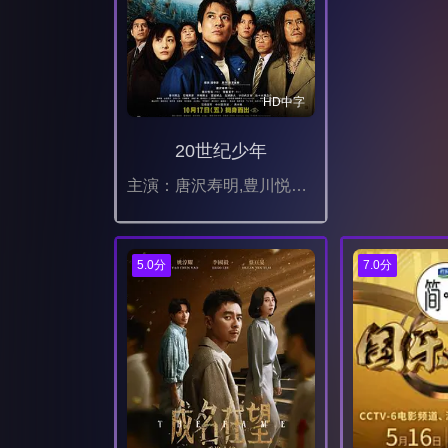
HD中字
20世纪少年
主演：唐沢寿明,豊川悦司,常盤貴子
5.0分
7.0分