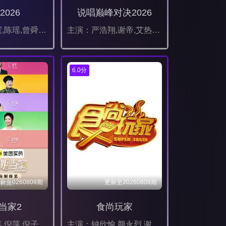
2026
说唱巅峰对决2026
主演：陈伟霆,陈瑶,曾舜晞,王茂蕾,王奕婷,李乃文,释小龙,应灏铭,季肖冰,胡耘豪,徐正溪,章涛,王祖一,刘畅,杨钧丞,杨昊博,陈鸿锦,吴圣麒,林秋楠,扈帷,雷丰瑞
主演：严浩翔,谢帝,艾热,派克特,功夫胖,盛宇,杨长青,刘嘉裕,米尔艾力,李斯丹妮,布瑞吉,翁杰,黄旭,杨博睿,吴嘉轩,白景屹,贰万,孙旸,李大奔,徐赢,郭颖
6.0分
新至0260809期
更新至20260808期
当家2
食尚玩家
主演：李维嘉 倪萍 倪子君 张泉灵
主演：钟欣愉,颜永烈,谢炘昊,陈秉立