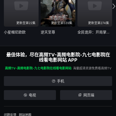
第22集
第23集
第24集
第25集
第26集
第27集
更新至第22集
更新至第539集
更新至第274集
小星帽尼欧欧
逆天至尊
全民诡异：开局掌握零元购动态漫
第28集
第29集
第30集
第31集
第32集
第33集
最佳体验，尽在高频TV-高频电影院-九七电影院在
线看电影网站 APP
第34集
第35集
第36集
高频TV-高频电影院-九七电影院在线看电影网站
海量超清资源免费看高频TV
第37集
第38集
第39集
手机
第40集
第41集
第42集
电视
网页端
第43集
第44集
第45集
问题反馈
网站地图