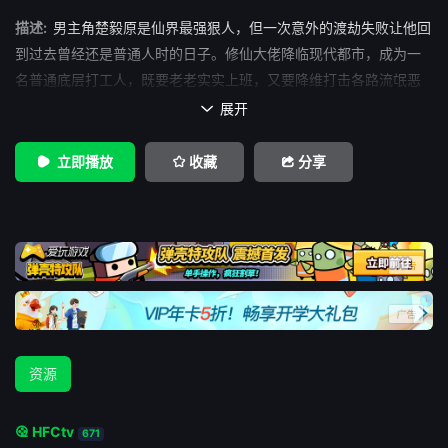
描述:
男主角楚毅原是仙界最强狠人，但一次意外的渡劫失败让他回
到过去曾经还是普通人时的日子。修仙大佬降临现代都市，成为一
名普通底层打工人，既要老老实实上班，又要降维打击各路流氓恶
霸，伸张正义，锄强扶
展开

立即播放
收藏
分享
资源
HFCtv
671