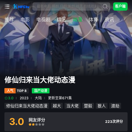
客户端
推荐
电影
电视剧
综艺
动漫
体育
资讯
修仙归来当大佬动态漫
人气
TOP 8
国产动漫
3.0
2023
大陆
更新至第671集
修仙归来当大佬动态漫
越大
当大佬
楚毅
狠人
渡劫
3.0
网友评分
223次评分
很差
较差
还行
推荐
力荐