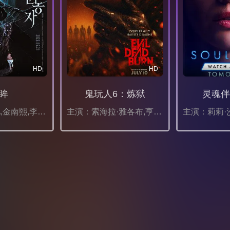
HD
HD
眸
鬼玩人6：炼狱
灵魂伴
主演：申敏儿,金南熙,李承勇,金英雅
主演：索海拉·雅各布,亨特·杜汉,卢西安·布坎南,坦蒂·莱特,乔治·普拉尔,埃罗尔·尚德,维克托里·恩杜克韦,莫德·戴维,基努·卡里姆,塔皮瓦·索罗帕,格雷塔·范登布林克