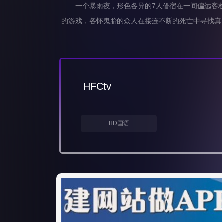
一个暴雨夜，形色各异的7人借宿在一间偏远客栈
的游戏，各怀鬼胎的众人在接连不断的死亡中寻找真
HFCtv
HD国语