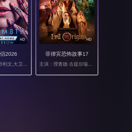
HD
HD
侣2026
菲律宾恐怖故事17
主演：莉莉·沙利文,大卫·里达尔,克劳迪娅·杜米特,阿尔蒂·佛鲁山,伊利亚·库克,马拉·胡夫,西德尼·布莱克波恩,伊莎贝尔·邦弗雷,艾玛·拉莫斯,奥利弗·库珀,尼古拉斯·拉尼,汉娜·玛玛丽斯,加里·赫泽勒,乔丹妮·琼斯,安德鲁·艾斯科夫
主演：理查德·古提尔瑞兹,Janice de Belen,伊万娜·阿拉维,卡拉·阿贝拉娜,Manilyn Reynes,罗伊莎·安达里奥,弗朗辛·迪亚兹,赛斯·费丁,Fyang Smith,JM Ibarra,Dustin Yu,伊萨贝尔·奥尔特加,Ashley Ortega,阿拉·米娜,Arlene Muhlach,卡琳娜·包蒂斯塔,Matt Lozano,Althea Ablan,伊莱贾·阿莱霍,Maika Rivera,莎拉·爱德华兹,Raven Rigor,Dylan Yturralde