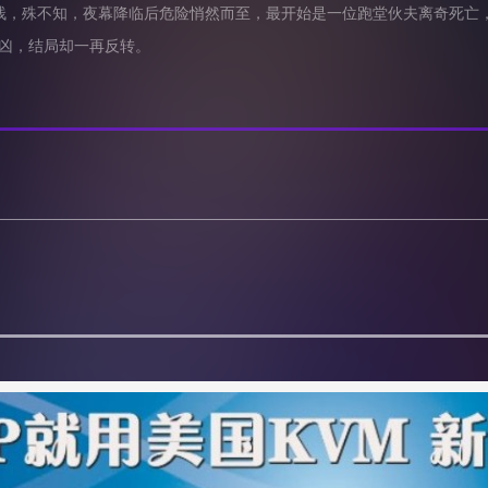
，殊不知，夜幕降临后危险悄然而至，最开始是一位跑堂伙夫离奇死亡，
凶，结局却一再反转。