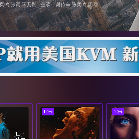
奕鸣,张词,宋乃刚
主演：谢侍辛,陈奕鸣,周茉,李子雄
1.0分
9.0分