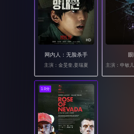
HD
网内人：无脸杀手
眼
主演：金旻奎,姜瑞夏
1.0分