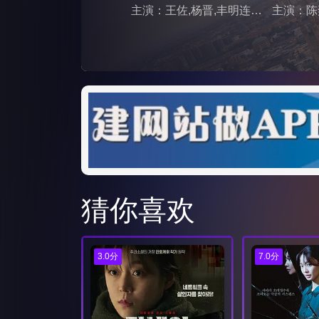
主演：王佐,杨晋,丰明连,张建红,叶新宇,周斌
主演：陈
猜你喜欢
3.0分
7.0分