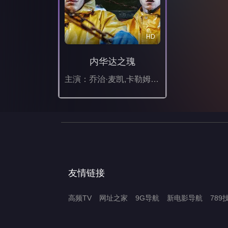
HD
内华达之瑰
主演：乔治·麦凯,卡勒姆·特纳,罗莎琳德·以利亚撒,弗朗西斯·麦基,爱德华·罗,玛丽·伍德维恩,雅娜·彭罗斯
友情链接
高频TV
网址之家
9G导航
新电影导航
789