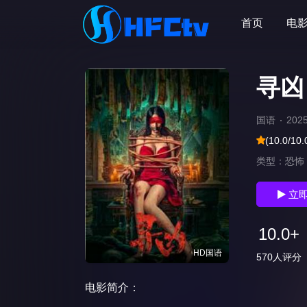
首页
电
寻凶
国语
202
(10.0/10.
类型：
恐怖
立
10.0+
HD国语
570人评分
电影简介：