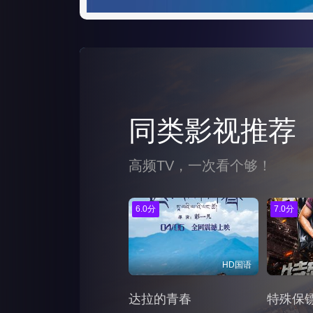
同类影视推荐
高频TV，一次看个够！
6.0分
7.0分
HD国语
达拉的青春
特殊保镖