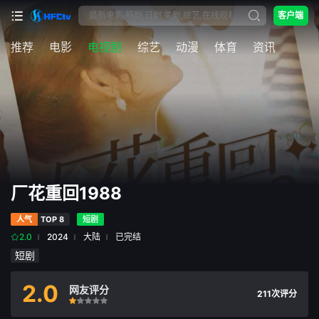
客户端
推荐
电影
电视剧
综艺
动漫
体育
资讯
厂花重回1988
人气
TOP 8
短剧
2.0
2024
大陆
已完结
短剧
2.0
网友评分
211次评分
很差
较差
还行
推荐
力荐