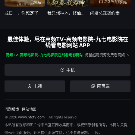
已完结
已完结
已完结
龙日一，你死定了
我只想种地，修仙界却奉我为神
闪婚总裁契约妻
第28集
第29集
第30集
第31集
第32集
第33集
最佳体验，尽在高频TV-高频电影院-九七电影院在
线看电影网站 APP
第34集
第35集
第36集
高频TV-高频电影院-九七电影院在线看电影网站
海量超清资源免费看高频TV
第37集
第38集
第39集
手机
第40集
第41集
第42集
电视
网页端
第43集
第44集
第45集
问题反馈
网站地图
© 2026
www.hfctv.com
All rights reservd.
第46集
第47集
第48集
本站所有视频和图片均来自互联网收集而来，版权归原创者所有，本网站只提
供web页面服务，并不提供资源存储，也不参与录制、上传。