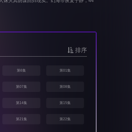
人诛灭其阴谋回归现实。幻海市恢复宁静，44
排序
第6集
第01集
第07集
第08集
第14集
第15集
第21集
第22集