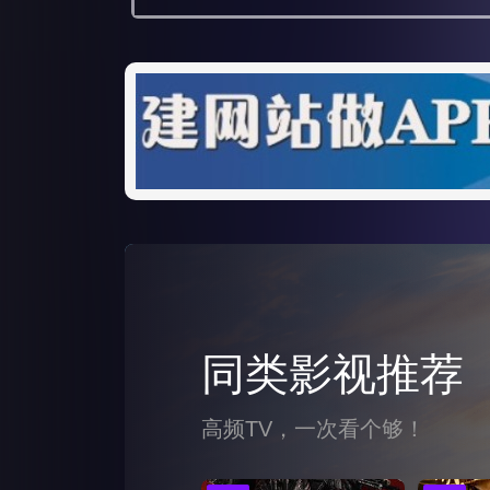
第23集
第24集
同类影视推荐
高频TV，一次看个够！