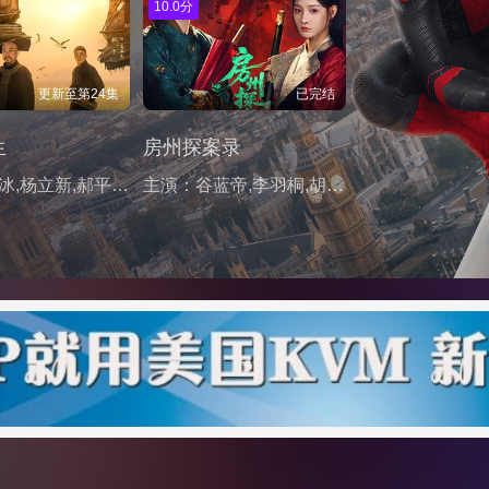
10.0分
更新至第24集
已完结
生
房州探案录
主演：何冰,杨立新,郝平,王鸥,海一天,黑子,谭洋,焦刚,丁柳元,焉栩嘉,陈乔恩,刘佳,毕彦君,董勇,沈保平,何中华,刘向京,仁龙,周征波,李佳宁,张喜前,臧金生,徐僧,王建新,张风,刘蕾,侯析焱,秦天宇,辛鹏
主演：谷蓝帝,李羽桐,胡悦,陈叶玲,周恒远