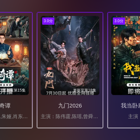
3.0分
3.0分
更新至第15集
更新至第18集
奇谭
九门2026
我当卧
主演：应灏铭,朱娅,肖东昊,宋未央
主演：陈伟霆,陈瑶,曾舜晞,王茂蕾,王奕婷,李乃文,释小龙,应灏铭,季肖冰,胡耘豪,徐正溪,章涛,王祖一,刘畅,杨钧丞,杨昊博,陈鸿锦,吴圣麒,林秋楠,扈帷,雷丰瑞
主演