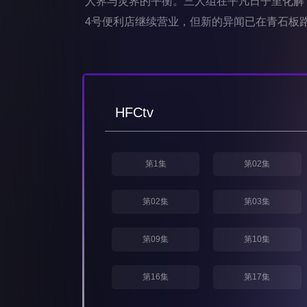
人界与灵界的平衡。三人组在平凡日子里化解
4号便利店继续营业，但新的异闻已在青石板
HFCtv
第1集
第02集
第02集
第03集
第09集
第10集
第16集
第17集