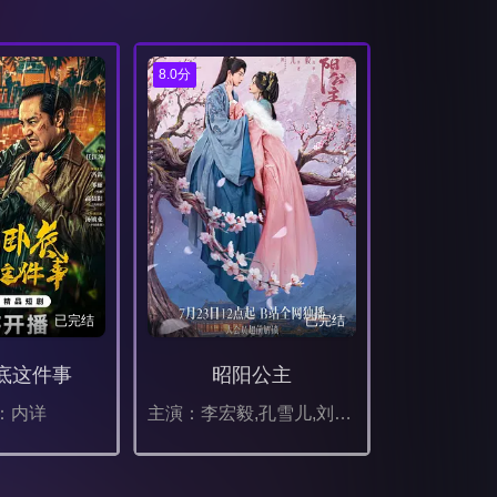
8.0分
已完结
已完结
底这件事
昭阳公主
：内详
主演：李宏毅,孔雪儿,刘旭威,林小宅