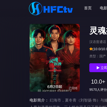
首页
电
灵魂
汉语普通话
(10.0/10.
类型：
国产
立
10.0+
已完结
9570人评分
电影简介：
幻海市，夏冬青（刘智扬 饰）与娅