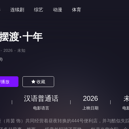
影
连续剧
综艺
动漫
体育
摆渡·十年
2026
未知
0)
即播放
收藏
汉语普通话
2026
电影语言
上映日期
电
（肖茵 饰）共同经营着昼夜转换的444号便利店，并与酷似失踪