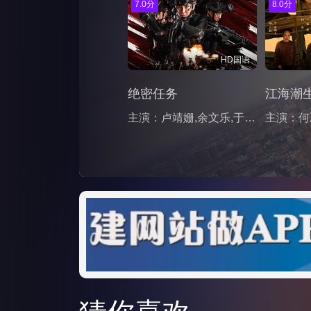
7.0分
8.0分
HD国语
绝密任务
江海潮
主演：卢靖姗,余文乐,于文文,蒋璐霞,屈菁菁,张溯哲,朱烁燃,明子煜,褚旭,亮月儿,王飞斐,常丹丹,金丽慧子,潘羞月,朱庭辰,叶彤,凡尼达·宾蒂·伊姆兰,曹操,喻亢,杰布,于晓光,陶慧敏,周惠林,高曙光,王若麟,刘屹宸,基诺,尚馨