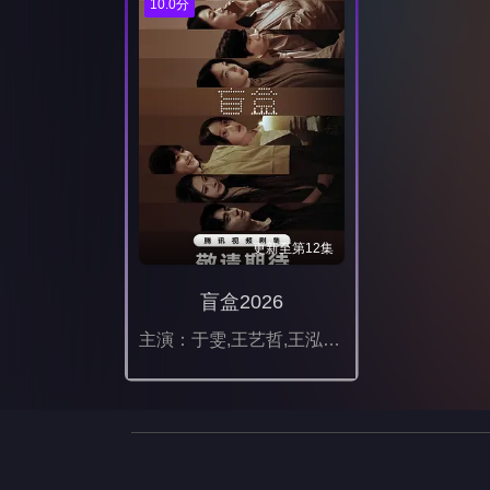
10.0分
更新至第12集
盲盒2026
主演：于雯,王艺哲,王泓鑫,卜冠今,孙天宇,加奈那,成岳,杨琼,易梦玲