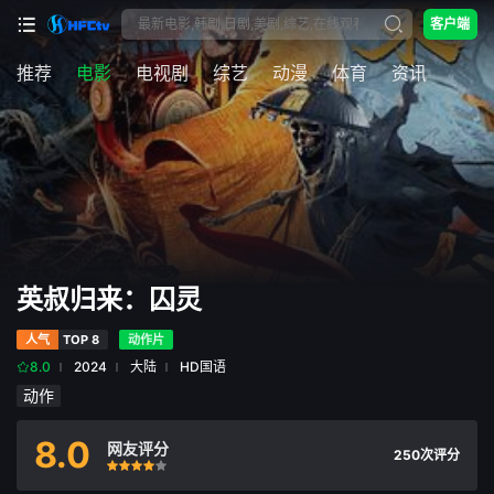
客户端
推荐
电影
电视剧
综艺
动漫
体育
资讯
英叔归来：囚灵
人气
TOP 8
动作片
8.0
2024
大陆
HD国语
动作
8.0
网友评分
250次评分
很差
较差
还行
推荐
力荐