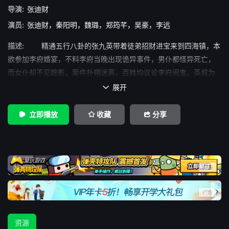
导演:
张迪财
演员:
张迪财
，
秦阳明
，
魏璐
，
郑筠芊
，
吴豪
，
李远
描述:
精通五行八卦的张九英带着徒弟招财进宝来到四海镇，本
欲参加李府婚宴，不料李府当晚出现诡异事件，男仆都怪异死亡，
而女仆却不见踪影，案件扑朔迷离，百姓均议论李府闹鬼。英叔为
了调查失踪女仆结识了
展开

立即播放
收藏
分享
资源