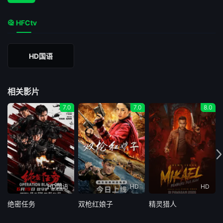
HFCtv
HD国语
相关影片
7.0
7.0
8.0
HD国语
HD
HD
绝密任务
双枪红娘子
精灵猎人