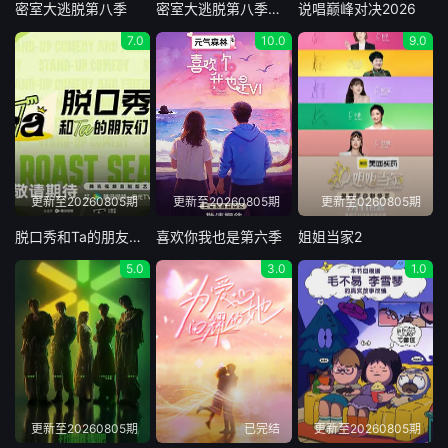
密室大逃脱第八季
密室大逃脱第八季大神版
说唱巅峰对决2026
7.0
10.0
9.0
更新至20260805期
更新至20260805期
更新至0260805期
脱口秀和Ta的朋友们第三季
喜欢你我也是第六季
姐姐当家2
5.0
3.0
1.0
更新至20260805期
已完结
更新至20260805期