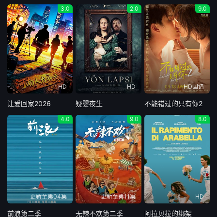
3.0
2.0
9.0
HD
HD
HD国语
让爱回家2026
疑婴夜生
不能错过的只有你2
4.0
9.0
8.0
更新至第04集
更新至第11集
HD
前浪第二季
无辣不欢第二季
阿拉贝拉的绑架