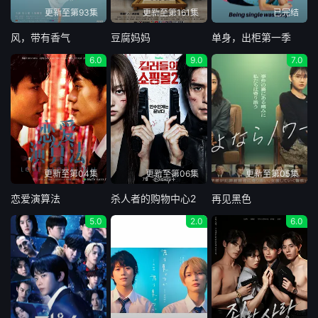
更新至第93集
更新至第161集
已完结
风，带有香气
豆腐妈妈
单身，出柜第一季
6.0
9.0
7.0
更新至第04集
更新至第06集
更新至第05集
恋爱演算法
杀人者的购物中心2
再见黑色
5.0
2.0
6.0