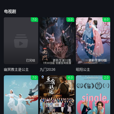
电视剧
7.0
3.0
8.0
已完结
更新至第15集
更新至第17集
幽冥教主是公主
九门2026
昭阳公主
7.0
4.0
2.0