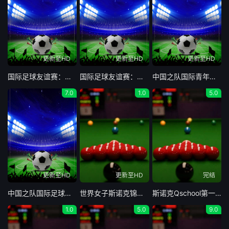
更新至HD
更新至HD
更新至HD
国际足球友谊赛：秘鲁VS西班牙20260609
国际足球友谊赛：阿根廷VS冰岛20260610
中国之队国际青年足球邀请赛：中国U23VS塔吉克斯坦U2320260609
7.0
1.0
5.0
更新至HD
更新至HD
完结
中国之队国际足球邀请赛：中国VS泰国20260609
世界女子斯诺克锦标赛决赛：潘查亚·查诺伊VS瑞安·埃文斯
斯诺克Qschool第一日
1.0
5.0
9.0