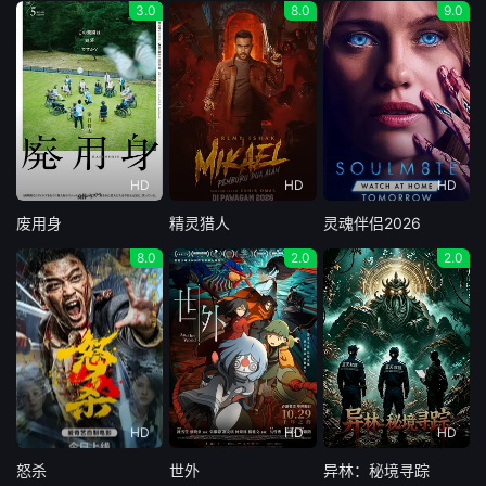
3.0
8.0
9.0
HD
HD
HD
废用身
精灵猎人
灵魂伴侣2026
8.0
2.0
2.0
HD
HD
HD
怒杀
世外
异林：秘境寻踪