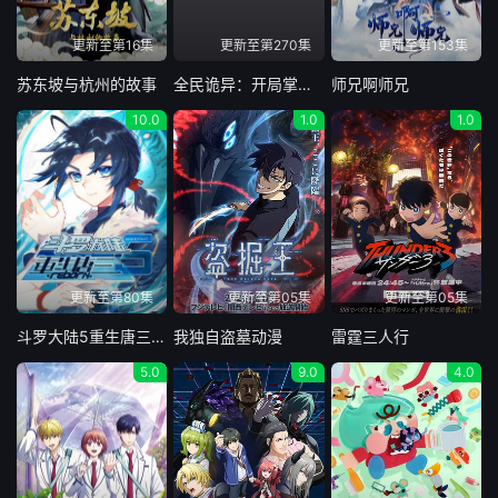
更新至第16集
更新至第270集
更新至第153集
苏东坡与杭州的故事
全民诡异：开局掌握零元购动态漫
师兄啊师兄
10.0
1.0
1.0
更新至第80集
更新至第05集
更新至第05集
斗罗大陆5重生唐三动态漫画
我独自盗墓动漫
雷霆三人行
5.0
9.0
4.0