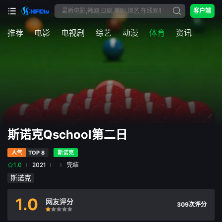
客户端
推荐
电影
电视剧
综艺
动漫
体育
资讯
斯诺克Qschool第二日
人气
TOP 8
斯诺克
1.0
2021
完结
斯诺克
1.0
网友评分
309次评分
很差
较差
还行
推荐
力荐