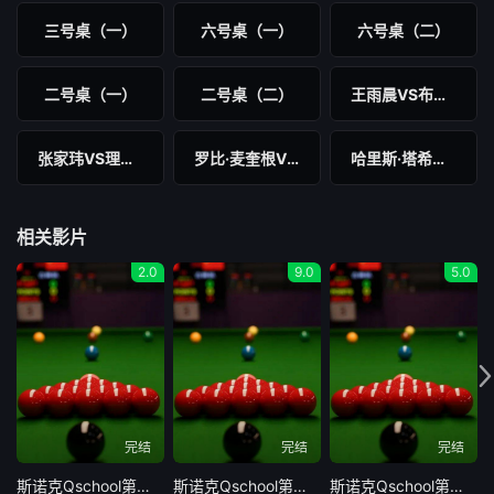
三号桌（一）
六号桌（一）
六号桌（二）
二号桌（一）
二号桌（二）
王雨晨VS布拉德利·考德瑞
张家玮VS理查德·宾斯
罗比·麦奎根VS陈志俊
哈里斯·塔希尔VS帕如克・艾尔肯
相关影片
2.0
9.0
5.0
完结
完结
完结
斯诺克Qschool第五日
斯诺克Qschool第四日
斯诺克Qschool第三日