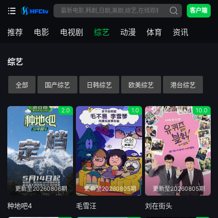
客户端
推荐
电影
电视剧
综艺
动漫
体育
资讯
综艺
全部
国产综艺
日韩综艺
欧美综艺
港台综艺
2.0
1.0
10.0
更新至20260806期
更新至20260805期
更新至20260805期
种地吧4
毛雪汪
刘在街头