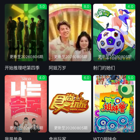
5.0
8.0
4.0
更新至20260806期
更新至20260805期
更新至20260805期
开始推理吧第四季
阿姐万岁
射门的她们
4.0
6.0
5.0
更新至20260806期
更新至20260805期
更新至20260805期
我是单身
食尚玩家
WTO姐妹会