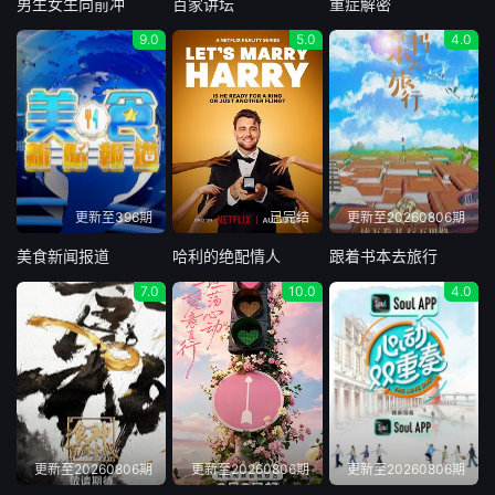
男生女生向前冲
百家讲坛
重症解密
9.0
5.0
4.0
更新至396期
已完结
更新至20260806期
美食新闻报道
哈利的绝配情人
跟着书本去旅行
7.0
10.0
4.0
更新至20260806期
更新至20260806期
更新至20260806期