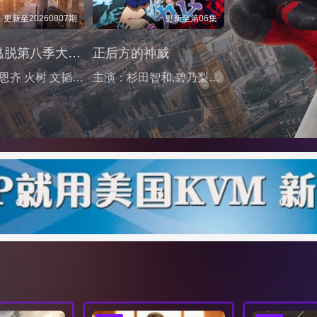
更新至20260807期
更新至第06集
密室大逃脱第八季大神版
正后方的神威
主演：曹恩齐 火树 文韬 李晋晔 何运晨 刘小怂
主演：杉田智和,碧乃梨心,市道真央,相坂优歌,井泽诗织