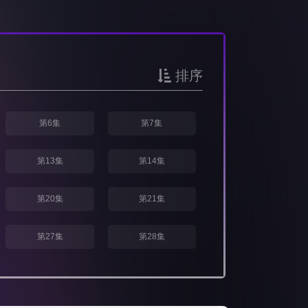
排序
第6集
第7集
第13集
第14集
第20集
第21集
第27集
第28集
第34集
第35集