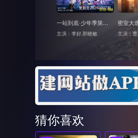
更新至20260807期
一站到底·少年季第二季
主演：李好,郭晓敏
猜你喜欢