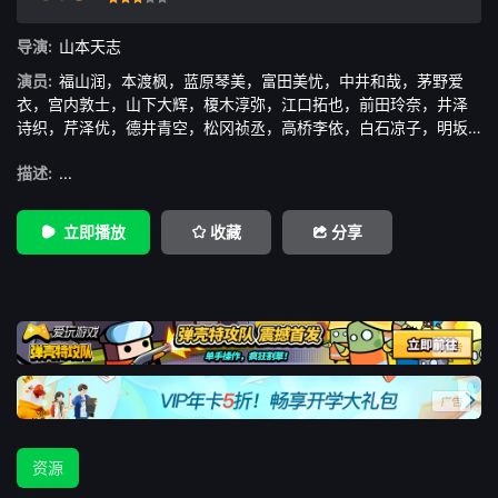
很差
较差
还行
推荐
力荐
导演:
山本天志
演员:
福山润
，
本渡枫
，
蓝原琴美
，
富田美忧
，
中井和哉
，
茅野爱
衣
，
宫内敦士
，
山下大辉
，
榎木淳弥
，
江口拓也
，
前田玲奈
，
井泽
诗织
，
芹泽优
，
德井青空
，
松冈祯丞
，
高桥李依
，
白石凉子
，
明坂
聪美
，
矢吹真央
描述:
...
立即播放
收藏
分享
资源