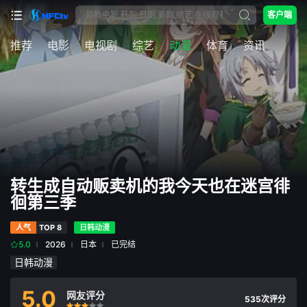
客户端
推荐
电影
电视剧
综艺
动漫
体育
资讯
转生成自动贩卖机的我今天也在迷宫徘
徊第三季
人气
TOP 8
日韩动漫
5.0
2026
日本
已完结
日韩动漫
5.0
网友评分
535次评分