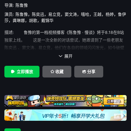
导演:
陈鲁豫
演员:
陈鲁豫
，
陈奕迅
，
易立竞
，
窦文涛
，
嘻哈
，
王越
，
杨婷
，
鲁伊
莎
，
龚琳娜
，
胡歌
，
戴锦华
描述:
鲁豫的第一档视频播客《陈鲁豫 · 慢谈》将于8.18在B站
独家上线。 这是一次全新的对话尝试，她邀请到了一些老朋友
陈奕迅 、窦文涛、易立竞，他们在各自的领域闪闪发光，如今破壁
和鲁豫一起
展开

立即播放
收藏
分享