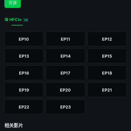
资源
HFCtv
14
EP10
EP11
EP12
EP13
EP14
EP15
EP16
EP17
EP18
EP19
EP20
EP21
EP22
EP23
相关影片