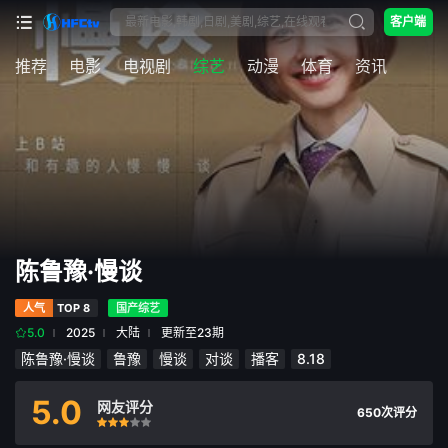
客户端
推荐
电影
电视剧
综艺
动漫
体育
资讯
陈鲁豫·慢谈
人气
TOP 8
国产综艺
5.0
2025
大陆
更新至23期
陈鲁豫·慢谈
鲁豫
慢谈
对谈
播客
8.18
5.0
网友评分
650次评分
很差
较差
还行
推荐
力荐