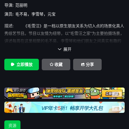
导演:
范丽明
演员:
毛不易
，
李雪琴
，
元宝
描述:
《毛雪汪》是一档以原生朋友关系为切入点的场景化真人
秀综艺节目。节目以友情为纽带，以“毛雪汪之家”为主要拍摄场景，
讲述每周在这里相聚的毛不易、李雪琴和他们朋友之间真实有趣的
故事，在嬉笑中撕
展开

立即播放
收藏
分享
资源