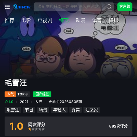
客户端
推荐
电影
电视剧
综艺
动漫
体育
资讯
毛雪汪
人气
TOP 8
国产综艺
1.0
2021
大陆
更新至20260805期
毛雪汪
节目
场景
年轻人
真实
汪之家
1.0
网友评分
882次评分
很差
较差
还行
推荐
力荐