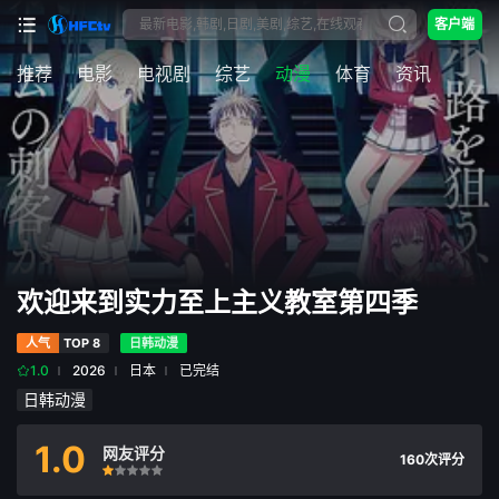
客户端
推荐
电影
电视剧
综艺
动漫
体育
资讯
欢迎来到实力至上主义教室第四季
人气
TOP 8
日韩动漫
1.0
2026
日本
已完结
日韩动漫
1.0
网友评分
160次评分
很差
较差
还行
推荐
力荐