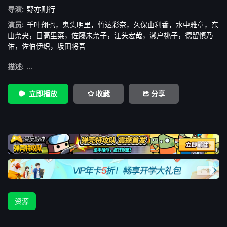
导演:
野亦则行
演员:
千叶翔也
，
鬼头明里
，
竹达彩奈
，
久保由利香
，
水中雅章
，
东
山奈央
，
日高里菜
，
佐藤未奈子
，
江头宏哉
，
濑户桃子
，
德留慎乃
佑
，
佐伯伊织
，
坂田将吾
描述:
...
立即播放
收藏
分享
资源