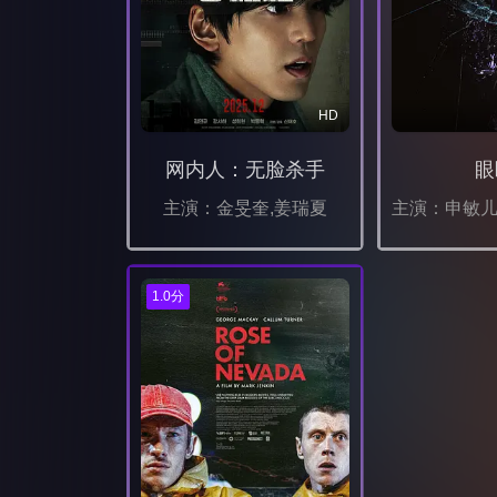
HD
网内人：无脸杀手
眼
主演：金旻奎,姜瑞夏
1.0分