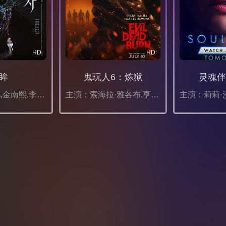
HD
HD
眸
鬼玩人6：炼狱
灵魂伴
主演：申敏儿,金南熙,李承勇,金英雅
主演：索海拉·雅各布,亨特·杜汉,卢西安·布坎南,坦蒂·莱特,乔治·普拉尔,埃罗尔·尚德,维克托里·恩杜克韦,莫德·戴维,基努·卡里姆,塔皮瓦·索罗帕,格雷塔·范登布林克