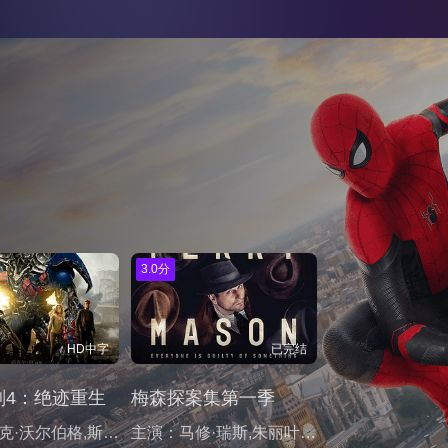
3.0分
HD中字
已完结
刚4：绝迹重生
梅森探案集第一季
主演：马克·沃尔伯格,斯坦利·图齐,凯尔塞·格拉玛,妮可拉·佩尔茨,杰克·莱诺,提图斯·维里沃,索菲娅·迈尔斯,李冰冰,T·J·米勒,詹姆斯·巴克曼,托马斯·列农,查尔斯·帕内尔,埃里卡·方婷,迈克尔·柯林斯,韩庚,邹市明,理查德·雷西尔,帕特里克·布利斯托夫,克利奥·金,卡尔文·维莫,格伦·基奥,大卫·米德桑德,卡西姆·加赖贝,安德烈亚斯·贝克特,亚历山大·里布,贾米森·哈塞,德鲁·韦克斯,梅勒妮·斯贝克特,阿比盖尔·克莱恩,维多利亚·萨默,林柏宏,凯文·柯威斯,亚当·拜利奥,米卡尔·威戈,肯尼·谢尔德,凯文
主演：马修·瑞斯,朱丽叶·赖伦斯,克里斯·乔克,谢伊·惠格姆,塔提阿娜·玛斯拉尼,约翰·利思戈,斯蒂芬·鲁特,盖尔·兰金,内森·科德里,维罗尼卡·法尔孔,杰弗森·梅斯,莉莉·泰勒,安德鲁·霍华德,埃里克·兰格,罗伯特·帕特里克,泰勒·尼科斯,玛德琳·奇玛,迈克尔·德雷珀,查尔斯·贝克,卡尔·马金恩,G·拉里·巴特勒,威廉·斯坦福德·戴维斯,休·B·赫鲁伯,安东尼·詹宁斯,汤姆·贝耶,斯凯勒·拜布尔,马克·布拉姆霍尔,托马斯·克劳福德