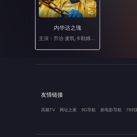
HD
内华达之瑰
主演：乔治·麦凯,卡勒姆·特纳,罗莎琳德·以利亚撒,弗朗西斯·麦基,爱德华·罗,玛丽·伍德维恩,雅娜·彭罗斯
友情链接
高频TV
网址之家
9G导航
新电影导航
789