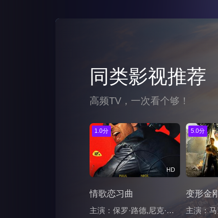
同类影视推荐
高频TV，一次看个够！
1.0分
5.0分
HD
情歌恋习曲
变形金
主演：保罗·路德,尼克·乔纳斯,哈瓦娜·罗丝·刘,保罗·雷德,罗里·基南,索菲·瓦瓦塞尔,彼得·麦克唐纳德,罗伯特·米切尔,杰克·莱诺,Juliette Crosbie,Caelum Frazer,Naoimh Whelton,凯莉·桑顿,基思·麦克利恩,鲁比·邓恩,玛塞拉·普伦基特,Marty Breen,梅·希金斯,汤姆·利维,Beth Fallon