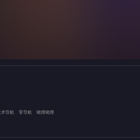
技术导航
零导航
呲哩呲哩