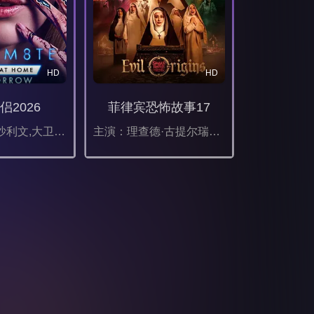
HD
HD
侣2026
菲律宾恐怖故事17
主演：莉莉·沙利文,大卫·里达尔,克劳迪娅·杜米特,阿尔蒂·佛鲁山,伊利亚·库克,马拉·胡夫,西德尼·布莱克波恩,伊莎贝尔·邦弗雷,艾玛·拉莫斯,奥利弗·库珀,尼古拉斯·拉尼,汉娜·玛玛丽斯,加里·赫泽勒,乔丹妮·琼斯,安德鲁·艾斯科夫
主演：理查德·古提尔瑞兹,Janice de Belen,伊万娜·阿拉维,卡拉·阿贝拉娜,Manilyn Reynes,罗伊莎·安达里奥,弗朗辛·迪亚兹,赛斯·费丁,Fyang Smith,JM Ibarra,Dustin Yu,伊萨贝尔·奥尔特加,Ashley Ortega,阿拉·米娜,Arlene Muhlach,卡琳娜·包蒂斯塔,Matt Lozano,Althea Ablan,伊莱贾·阿莱霍,Maika Rivera,莎拉·爱德华兹,Raven Rigor,Dylan Yturralde