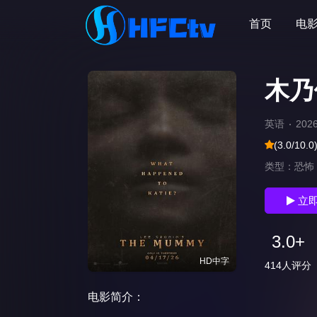
首页
电
木乃
英语
202
(3.0/10.0
类型：
恐怖
立
3.0+
HD中字
414人评分
电影简介：