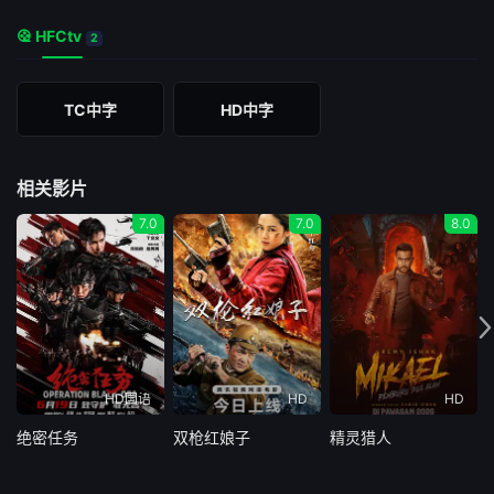
HFCtv
2
TC中字
HD中字
相关影片
7.0
7.0
8.0
HD国语
HD
HD
绝密任务
双枪红娘子
精灵猎人