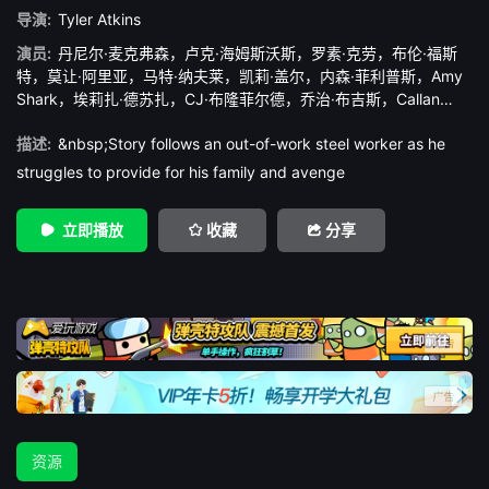
导演:
Tyler Atkins
演员:
丹尼尔·麦克弗森
，
卢克·海姆斯沃斯
，
罗素·克劳
，
布伦·福斯
特
，
莫让·阿里亚
，
马特·纳夫莱
，
凯莉·盖尔
，
内森·菲利普斯
，
Amy
Shark
，
埃莉扎·德苏扎
，
CJ·布隆菲尔德
，
乔治·布吉斯
，
Callan
Colley
，
Saphira Moran
，
George Tilley
，
Liam Resnekov
，
罗基·
描述:
&nbsp;Story follows an out-of-work steel worker as he
弗里杰里奥
，
Alex Ballesteros
struggles to provide for his family and avenge
立即播放
收藏
分享
资源