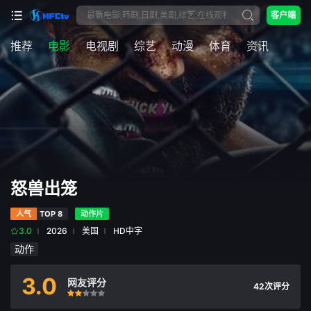
客户端
推荐
电影
电视剧
综艺
动漫
体育
资讯
怒兽出笼
人气
TOP 8
动作片
3.0
2026
美国
HD中字
动作
3.0
网友评分
42次评分
很差
较差
还行
推荐
力荐