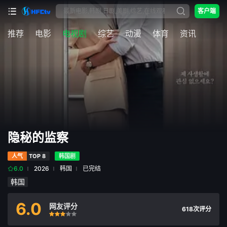
客户端
推荐
电影
电视剧
综艺
动漫
体育
资讯
隐秘的监察
人气
TOP 8
韩国剧
6.0
2026
韩国
已完结
韩国
6.0
网友评分
618次评分
很差
较差
还行
推荐
力荐