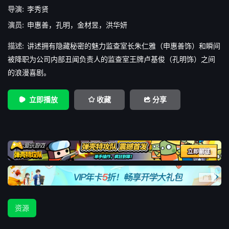
导演:
李秀贤
演员:
申惠善
，
孔明
，
金材昱
，
洪华妍
描述:
讲述拥有隐藏秘密的魅力监查室长朱仁雅（申惠善饰）和瞬间
被降职为公司内部丑闻负责人的监查室王牌卢基俊（孔明饰）之间
的浪漫喜剧。
立即播放
收藏
分享
资源