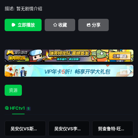
描述:
暂无剧情介绍
立即播放
收藏
分享
资源
HFCtv1
5
吴安仪VS斯里帕蓬
吴安仪VS李碧涵
努查鲁特·旺哈鲁泰VS王思哲