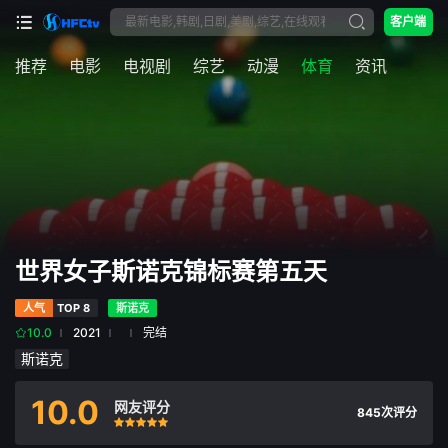
客户端
推荐
电影
电视剧
综艺
动漫
体育
资讯
世界女子斯诺克锦标赛第五天
人气
TOP 8
斯诺克
10.0
2021
完结
斯诺克
10.0
网友评分
845次评分
很差
较差
还行
推荐
力荐