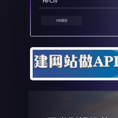
HFCtv
HD国语