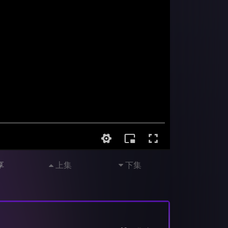
享
上集
下集