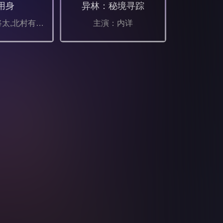
用身
异林：秘境寻踪
主演：染谷将太,北村有起哉,泷内公美,广末哲万,中井友望,中村映里子,吉冈睦雄,六平直政
主演：内详