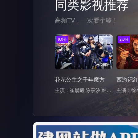
同类影视推荐
高频TV，一次看个够！
9.0分
2.0分
HD国语
花花公主之千年魔方
西游记
主演：崔晨曦,陈亭汐,韩美娜,李延