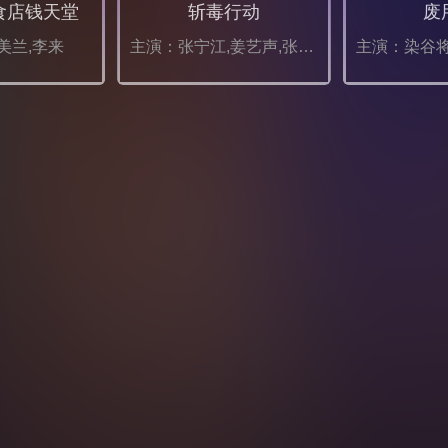
食店钱天堂
斩毒行动
废
美兰,李来
主演：张宁江,姜艺声,张冬,孙祎彤,石兆琪,于荣光,姜超,邵峰,左腾云,张天其,纵昕芸,琪格,池程,赵雷棋,纪海星,黄信纲,胡笑源,程镇,雷景铄,张瑞雪,董轩妤,贾紫倩,王依宁,杨恒