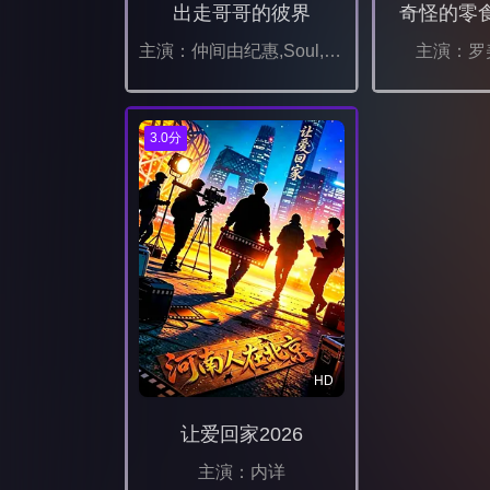
出走哥哥的彼界
奇怪的零
主演：仲间由纪惠,Soul,又吉伶音,伊波れいり,松田流花,津波竜斗,内田树,盧礼欧,玉城敦子,城间やよい,津嘉山正种,寺辻健一郎
主演：罗
3.0分
HD
让爱回家2026
主演：内详