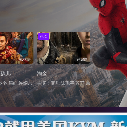
9.0分
HD国语
已完结
红孩儿
淘金
主演：徐冬冬,籍皓,许绍雄,西门飘飘,李延,吴晓龙,庄其迁,徐欢
主演：廖凡,陈飞宇,苏可,吕晓霖,李丛喜,孙岩,王同辉,丁冠森,上白,范帅琦,李晟烨,刘洋,索牧,王铮,李延,夏嘉伟,萧李臻瑱