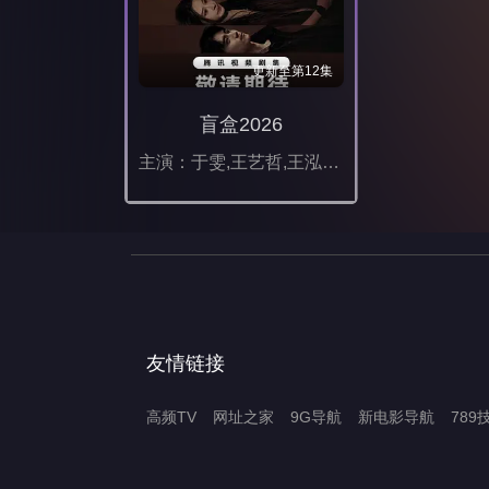
更新至第12集
盲盒2026
主演：于雯,王艺哲,王泓鑫,卜冠今,孙天宇,加奈那,成岳,杨琼,易梦玲
友情链接
高频TV
网址之家
9G导航
新电影导航
789