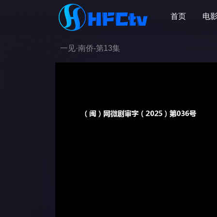
首页
电
一见·南侨-第13集