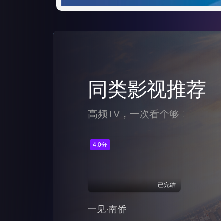
同类影视推荐
高频TV，一次看个够！
4.0分
已完结
一见·南侨