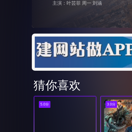
主演：叶芸菲 周一 刘涵
猜你喜欢
5.0分
3.0分