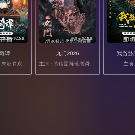
更新至第15集
更新至第18集
奇谭
九门2026
我当卧
主演：应灏铭,朱娅,肖东昊,宋未央
主演：陈伟霆,陈瑶,曾舜晞,王茂蕾,王奕婷,李乃文,释小龙,应灏铭,季肖冰,胡耘豪,徐正溪,章涛,王祖一,刘畅,杨钧丞,杨昊博,陈鸿锦,吴圣麒,林秋楠,扈帷,雷丰瑞
主演