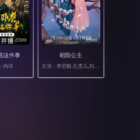
已完结
已完结
底这件事
昭阳公主
：内详
主演：李宏毅,孔雪儿,刘旭威,林小宅