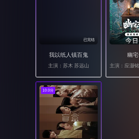
已完结
我以纸人镇百鬼
幽宅
主演：苏木 苏远山
10.0分