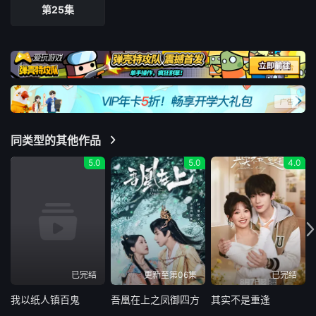
第25集
同类型的其他作品
5.0
5.0
4.0
已完结
更新至第06集
已完结
我以纸人镇百鬼
吾凰在上之凤御四方
其实不是重逢