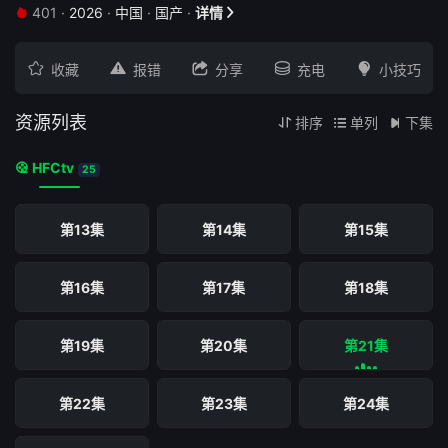
401
·
2026
·
中国
·
国产
·
详情


第04集
第05集
第06集





收藏
报错
分享
充电
小技巧
第07集
第08集
第09集
资源列表
排序
单列
下集



HFCtv

第10集
25
第11集
第12集
第13集
第14集
第15集
第16集
第17集
第18集
第19集
第20集
第21集
第22集
第23集
第24集